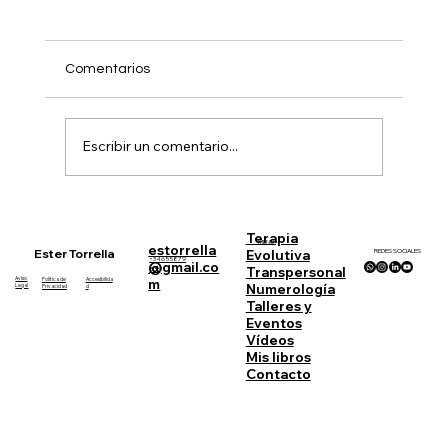
Comentarios
Escribir un comentario...
La Numerología y la carta Natal
Numerológica
Terapia
MENU
estorrella
Ester Torrella
REDES SOCIALES
Evolutiva
+34655879
@gmail.co
Transpersonal
833
Aviso
Política de
Accesibilida
m
Numerología
Legal
Privacidad
d
Talleres y
Eventos
Vídeos
Mis libros
Contacto