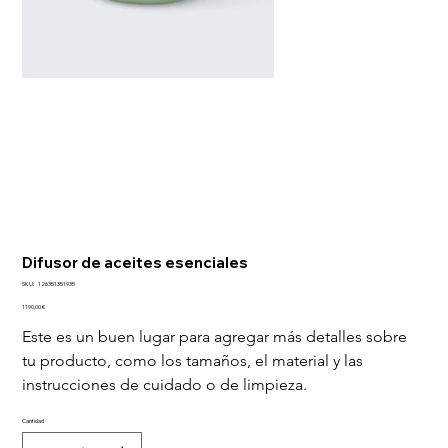
Difusor de aceites esenciales
SKU
SKU:
126351351935
126351351935
Precio
1190,00 €
Este es un buen lugar para agregar más detalles sobre 
tu producto, como los tamaños, el material y las 
instrucciones de cuidado o de limpieza.
Cantidad