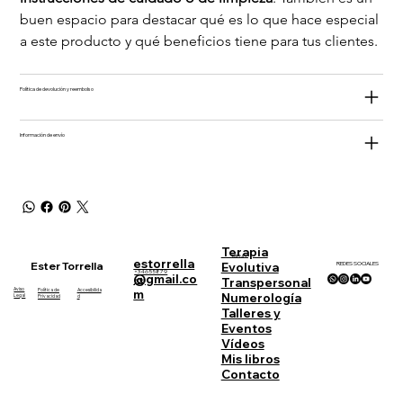
buen espacio para destacar qué es lo que hace especial 
a este producto y qué beneficios tiene para tus clientes.
Política de devolución y reembolso
Información de envío
Terapia
MENU
estorrella
Ester Torrella
REDES SOCIALES
Evolutiva
+34655879
@gmail.co
Transpersonal
833
Aviso
Política de
Accesibilida
m
Numerología
Legal
Privacidad
d
Talleres y
Eventos
Vídeos
Mis libros
Contacto