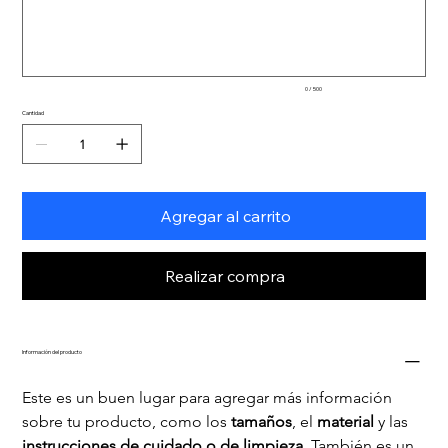
caracteres.
0 / 500
Cantidad
Agregar al carrito
Realizar compra
Información del producto
Este es un buen lugar para agregar más información 
sobre tu producto, como los 
tamaños
, el 
material 
y las 
instrucciones de cuidado o de limpieza
. También es un 