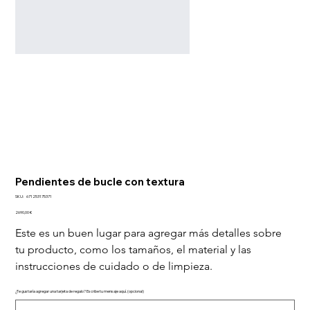
Pendientes de bucle con textura
SKU
SKU:
671253175371
671253175371
Precio
2690,00 €
Este es un buen lugar para agregar más detalles sobre 
tu producto, como los tamaños, el material y las 
instrucciones de cuidado o de limpieza.
¿Te gustaría agregar una tarjeta de regalo? Escribe tu mensaje aquí. (opcional)
Hasta
500