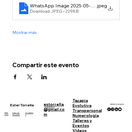
WhatsApp Image 2025-05-29 at 17.32.59
.jpeg
Download JPEG • 229KB
Mostrar más
Compartir este evento
Terapia
MENU
estorrella
Ester Torrella
REDES SOCIALES
Evolutiva
+34655879
@gmail.co
Transpersonal
833
Aviso
Política de
Accesibilida
m
Numerología
Legal
Privacidad
d
Talleres y
Eventos
Vídeos