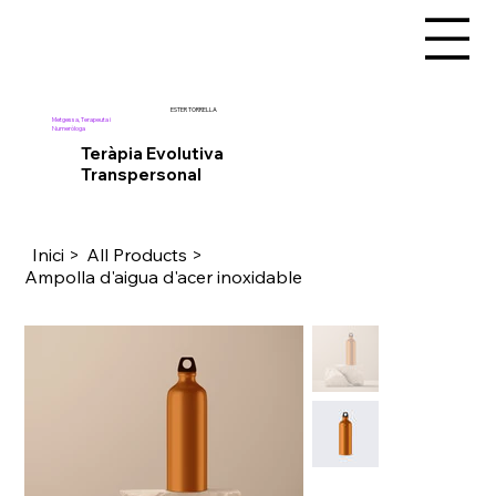
ESTER TORRELLA
Metgessa, Terapeuta i
Numeròloga
Teràpia Evolutiva
Transpersonal
Inici
>
All Products
>
Ampolla d'aigua d'acer inoxidable