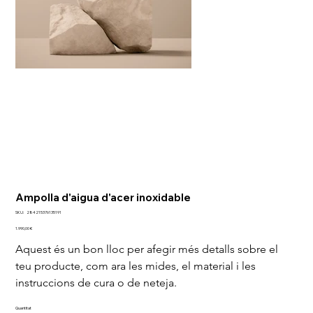
Ampolla d'aigua d'acer inoxidable
SKU
SKU:
284215376135191
284215376135191
Preu
1.990,00 €
Aquest és un bon lloc per afegir més detalls sobre el 
teu producte, com ara les mides, el material i les 
instruccions de cura o de neteja.
Quantitat