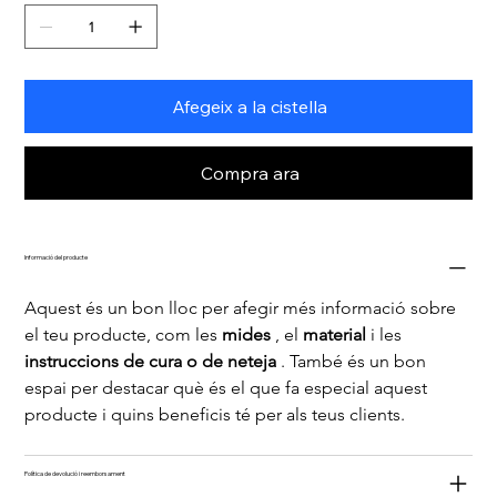
Afegeix a la cistella
Compra ara
Informació del producte
Aquest és un bon lloc per afegir més informació sobre 
el teu producte, com les 
mides
 , el 
material
 i les 
instruccions de cura o de neteja
 . També és un bon 
espai per destacar què és el que fa especial aquest 
producte i quins beneficis té per als teus clients.
Política de devolució i reemborsament