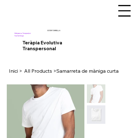
ESTER TORRELLA
Metgessa, Terapeuta i
Numeròloga
Teràpia Evolutiva
Transpersonal
Inici
>
All Products
>
Samarreta de màniga curta