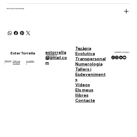
Informació d'enviament
Teràpia
MENÚ
estorrella
Ester Torrella
XARXES SOCIALS
Evolutiva
+34655879
@gmail.co
Transpersonal
833
Avis Lega
Política de
Accesibilita
m
Numerología
l
Privacitat
t
Tallers i
Esdeveniment
s
Vídeos
Els meus
llibres
Contacte