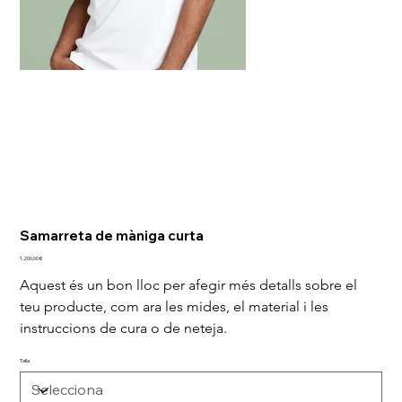
Samarreta de màniga curta
Preu
1.200,00 €
Aquest és un bon lloc per afegir més detalls sobre el 
teu producte, com ara les mides, el material i les 
instruccions de cura o de neteja.
Talla